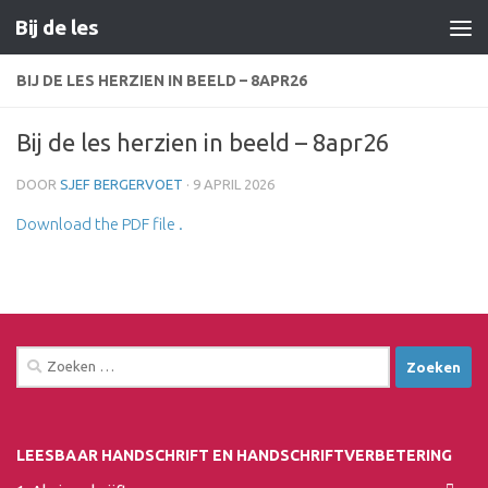
Bij de les
Doorgaan naar inhoud
BIJ DE LES HERZIEN IN BEELD – 8APR26
Bij de les herzien in beeld – 8apr26
DOOR
SJEF BERGERVOET
·
9 APRIL 2026
Download the PDF file .
Zoeken
naar:
LEESBAAR HANDSCHRIFT EN HANDSCHRIFTVERBETERING