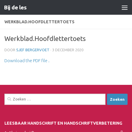
Bij de les
Doorgaan naar inhoud
WERKBLAD.HOOFDLETTERTOETS
Werkblad.Hoofdlettertoets
DOOR
SJEF BERGERVOET
·
3 DECEMBER 2020
Download the PDF file .
Zoeken
naar:
LEESBAAR HANDSCHRIFT EN HANDSCHRIFTVERBETERING