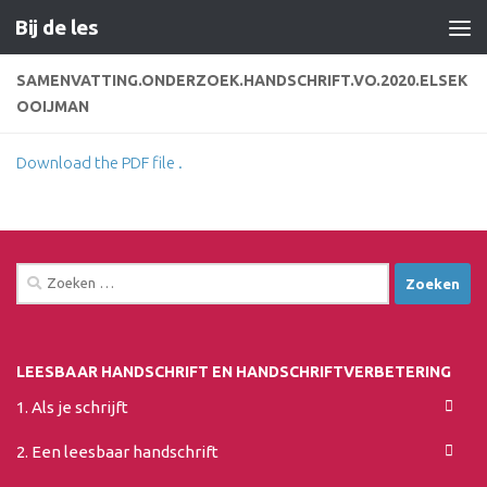
Bij de les
Doorgaan naar inhoud
SAMENVATTING.ONDERZOEK.HANDSCHRIFT.VO.2020.ELSEK
OOIJMAN
Download the PDF file .
Zoeken
naar:
LEESBAAR HANDSCHRIFT EN HANDSCHRIFTVERBETERING
1. Als je schrijft
2. Een leesbaar handschrift