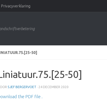
Privacyverklaring
andschriftverbetering
INIATUUR.75.[25-50]
Liniatuur.75.[25-50]
OOR
SJEF BERGERVOET
·
24 DECEMBER 2020
ownload the PDF file .