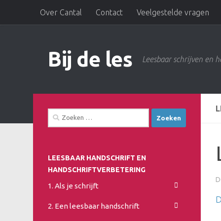
Over Cantal
Contact
Veelgestelde vragen
Doorgaan naar inhoud
Bij de les
Leesbaar schrijven en h
L
Zoeken
naar:
LEESBAAR HANDSCHRIFT EN
HANDSCHRIFTVERBETERING
D
1. Als je schrijft
D
2. Een leesbaar handschrift