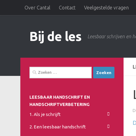
Over Cantal
Contact
Veelgestelde vragen
Doorgaan naar inhoud
Bij de les
Leesbaar schrijven en h
L
Zoeken
naar:
LEESBAAR HANDSCHRIFT EN
HANDSCHRIFTVERBETERING
D
1. Als je schrijft
D
2. Een leesbaar handschrift