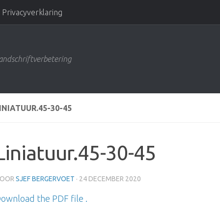
Privacyverklaring
andschriftverbetering
INIATUUR.45-30-45
Liniatuur.45-30-45
OOR
SJEF BERGERVOET
·
24 DECEMBER 2020
ownload the PDF file .