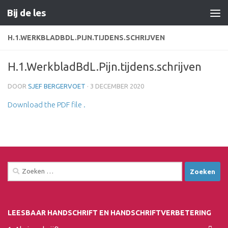
Bij de les
Doorgaan naar inhoud
H.1.WERKBLADBDL.PIJN.TIJDENS.SCHRIJVEN
H.1.WerkbladBdL.Pijn.tijdens.schrijven
DOOR
SJEF BERGERVOET
·
3 DECEMBER 2020
Download the PDF file .
Zoeken
naar:
LEESBAAR HANDSCHRIFT EN HANDSCHRIFTVERBETERING