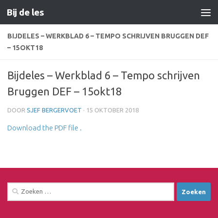
Bij de les
Doorgaan naar inhoud
BIJDELES – WERKBLAD 6 – TEMPO SCHRIJVEN BRUGGEN DEF
– 15OKT18
Bijdeles – Werkblad 6 – Tempo schrijven
Bruggen DEF – 15okt18
DOOR
SJEF BERGERVOET
·
15 OKTOBER 2018
Download the PDF file .
Zoeken
naar: