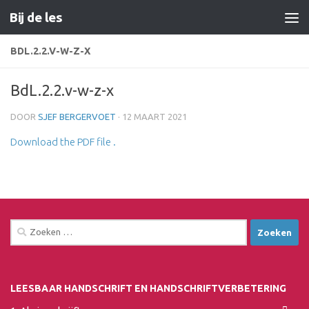
Bij de les
Doorgaan naar inhoud
BDL.2.2.V-W-Z-X
BdL.2.2.v-w-z-x
DOOR
SJEF BERGERVOET
·
12 MAART 2021
Download the PDF file .
Zoeken
naar:
LEESBAAR HANDSCHRIFT EN HANDSCHRIFTVERBETERING