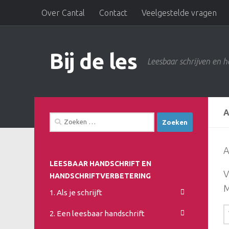
Over Cantal
Contact
Veelgestelde vragen
Doorgaan naar inhoud
Bij de les
Leesbaar schrijven en h
Zoeken
naar:
A
LEESBAAR HANDSCHRIFT EN
V
HANDSCHRIFTVERBETERING
M
1. Als je schrijft
2. Een leesbaar handschrift