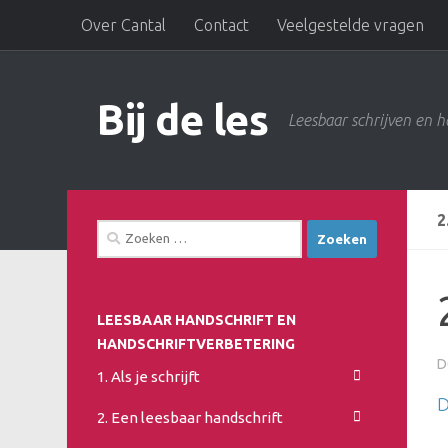
Over Cantal
Contact
Veelgestelde vragen
Doorgaan naar inhoud
Bij de les
Leesbaar schrijven en h
2
Zoeken
naar:
LEESBAAR HANDSCHRIFT EN
HANDSCHRIFTVERBETERING
D
1. Als je schrijft
D
2. Een leesbaar handschrift