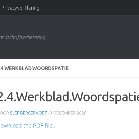
Privacyverklaring
andschriftverbetering
.4.WERKBLAD.WOORDSPATIE
2.4.Werkblad.Woordspati
OOR
SJEF BERGERVOET
·
3 DECEMBER 2020
ownload the PDF file .