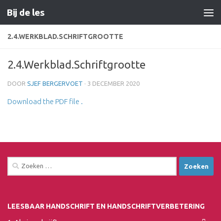
Bij de les
Doorgaan naar inhoud
2.4.WERKBLAD.SCHRIFTGROOTTE
2.4.Werkblad.Schriftgrootte
DOOR
SJEF BERGERVOET
·
3 DECEMBER 2020
Download the PDF file .
Zoeken
naar:
LEESBAAR HANDSCHRIFT EN HANDSCHRIFTVERBETERING