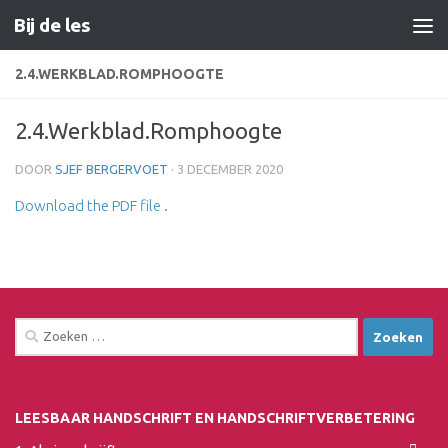
Bij de les
Doorgaan naar inhoud
2.4.WERKBLAD.ROMPHOOGTE
2.4.Werkblad.Romphoogte
DOOR
SJEF BERGERVOET
·
3 DECEMBER 2020
Download the PDF file .
Zoeken
naar:
LEESBAAR HANDSCHRIFT EN HANDSCHRIFTVERBETERING